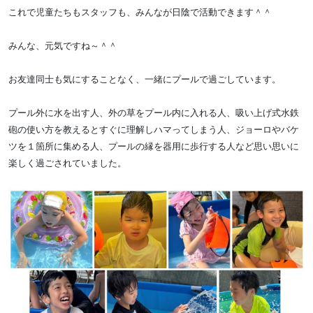
これで
児童たちも
スタッフも、みんなが日陰で活動できます＾＾
みんな、元気ですね～＾＾
お友達同士も気にすることなく、一緒にプールで過ごしています。
プール外に水を出す人、外の草をプール内に入れる人、吸い上げ式水鉄
砲の使い方を教えるとすぐに理解しハマってしまう人、ジョーロやバケ
ツを１箇所に集める人、プールの縁を器用に歩行する人など
思い思いに
楽しく過ごされていました。