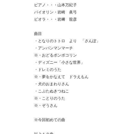
ピアノ・・・山本万紀子
バイオリン・岩崎 眞弓
ビオラ・・・岩﨑 龍彦
曲目
・となりのトトロ より 「さんぽ」
・アンパンマンマーチ
※・おどるポンポコリン
・ディズニー「小さな世界」
・ドレミのうた
※・夢をかなえて ドラえもん
・犬のおまわりさん
・こぶたぬきつねこ
※・ことりのうた
※・ぞうさん
※今回初めての曲